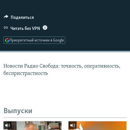
РАСПИСАНИЕ ВЕЩАНИЯ
ПОДПИШИТЕСЬ НА РАССЫЛКУ
Поделиться
Читать без VPN
СОЦИАЛЬНЫЕ СЕТИ
Приоритетный источник в Google
Новости Радио Свобода: точность, оперативность,
Все сайты РСЕ/РС
беспристрастность
Выпуски