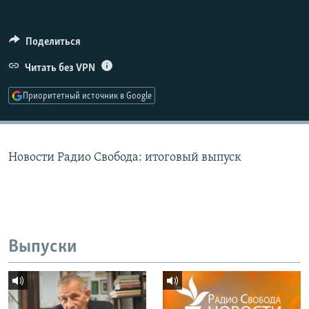
РАСПИСАНИЕ ВЕЩАНИЯ
ПОДПИШИТЕСЬ НА РАССЫЛКУ
Поделиться
Читать без VPN
СОЦИАЛЬНЫЕ СЕТИ
Приоритетный источник в Google
Новости Радио Свобода: итоговый выпуск
Все сайты РСЕ/РС
Выпуски