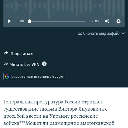
РАСПИСАНИЕ ВЕЩАНИЯ
No media source currently available
ПОДПИШИТЕСЬ НА РАССЫЛКУ
0:00
55:00
СОЦИАЛЬНЫЕ СЕТИ
Скачать медиафайл
Поделиться
Читать без VPN
Все сайты РСЕ/РС
Приоритетный источник в Google
Генеральная прокуратура России отрицает
существование письма Виктора Януковича с
просьбой ввести на Украину российские
войска***Может ли размещение американской