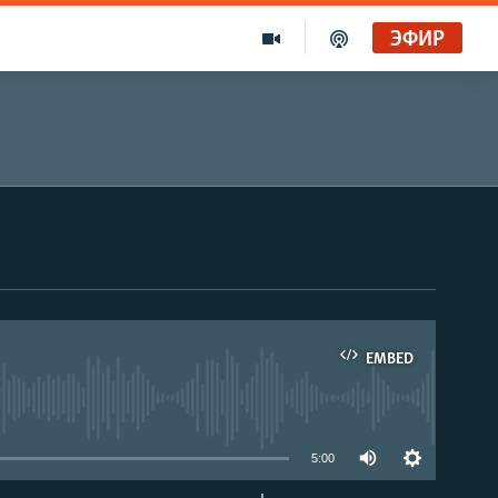
ЭФИР
EMBED
able
5:00