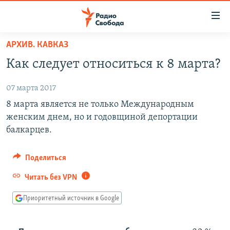
Ссылки
для
упрощенного
АРХИВ. КАВКАЗ
ПРОГРАММЫ
доступа
Как следует относиться к 8 марта?
ПОДКАСТЫ
Вернуться
к
07 марта 2017
АВТОРСКИЕ ПРОЕКТЫ
основному
8 марта является не только Международным
ЦИТАТЫ СВОБОДЫ
содержанию
женским днем, но и годовщиной депортации
Вернутся
МНЕНИЯ
балкарцев.
к
КУЛЬТУРА
главной
Поделиться
навигации
IDEL.РЕАЛИИ
Читать без VPN
Вернутся
КАВКАЗ.РЕАЛИИ
к
Приоритетный источник в Google
СЕВЕР.РЕАЛИИ
поиску
СИБИРЬ.РЕАЛИИ