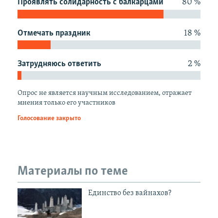
Проявлять солидарность с балкарцами
80 %
РАСПИСАНИЕ ВЕЩАНИЯ
ПОДПИШИТЕСЬ НА РАССЫЛКУ
Отмечать праздник
18 %
СОЦИАЛЬНЫЕ СЕТИ
Затрудняюсь ответить
2 %
Опрос не является научным исследованием, отражает
мнения только его участников
Все сайты РСЕ/РС
Голосование закрыто
Материалы по теме
Единство без вайнахов?