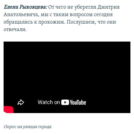
Елена Рыковцева:
От чего не уберегли Дмитрия
Анатольевича, мы с таким вопросом сегодня
обращались к прохожим. Послушаем, что они
отвечали.
Опрос на улицах города