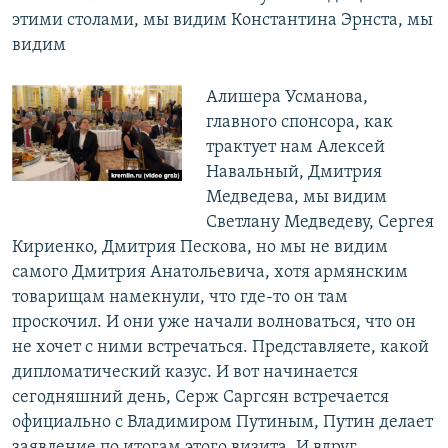
этими столами, мы видим Константина Эрнста, мы
видим
Алишера Усманова,
главного спонсора, как
трактует нам Алексей
Навальный, Дмитрия
Медведева, мы видим
Светлану Медведеву, Сергея
Кириенко, Дмитрия Пескова, но мы не видим
самого Дмитрия Анатольевича, хотя армянским
товарищам намекнули, что где-то он там
проскочил. И они уже начали волноваться, что он
не хочет с ними встречаться. Представляете, какой
дипломатический казус. И вот начинается
сегодняшний день, Серж Саргсян встречается
официально с Владимиром Путиным, Путин делает
заявление по итогам этого визита. И вдруг