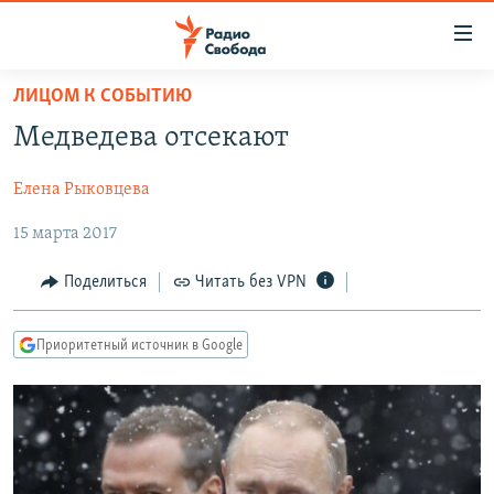
Ссылки
для
упрощенного
ЛИЦОМ К СОБЫТИЮ
ПРОГРАММЫ
доступа
Медведева отсекают
ПОДКАСТЫ
Вернуться
к
Елена Рыковцева
АВТОРСКИЕ ПРОЕКТЫ
основному
15 марта 2017
ЦИТАТЫ СВОБОДЫ
содержанию
Вернутся
МНЕНИЯ
Поделиться
Читать без VPN
к
КУЛЬТУРА
главной
Приоритетный источник в Google
навигации
IDEL.РЕАЛИИ
Вернутся
КАВКАЗ.РЕАЛИИ
к
СЕВЕР.РЕАЛИИ
поиску
СИБИРЬ.РЕАЛИИ