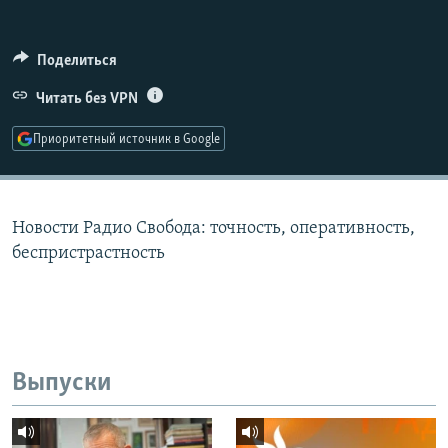
РАСПИСАНИЕ ВЕЩАНИЯ
ПОДПИШИТЕСЬ НА РАССЫЛКУ
Поделиться
Читать без VPN
СОЦИАЛЬНЫЕ СЕТИ
Приоритетный источник в Google
Новости Радио Свобода: точность, оперативность,
Все сайты РСЕ/РС
беспристрастность
Выпуски