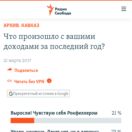
Ссылки
для
упрощенного
АРХИВ. КАВКАЗ
ПРОГРАММЫ
доступа
Что произошло с вашими
ПОДКАСТЫ
Вернуться
доходами за последний год?
к
АВТОРСКИЕ ПРОЕКТЫ
основному
21 марта 2017
ЦИТАТЫ СВОБОДЫ
содержанию
Поделиться
Вернутся
МНЕНИЯ
к
Читать без VPN
КУЛЬТУРА
главной
Приоритетный источник в Google
навигации
IDEL.РЕАЛИИ
Вернутся
КАВКАЗ.РЕАЛИИ
к
Выросли! Чувствую себя Рокфеллером
21 %
СЕВЕР.РЕАЛИИ
поиску
СИБИРЬ.РЕАЛИИ