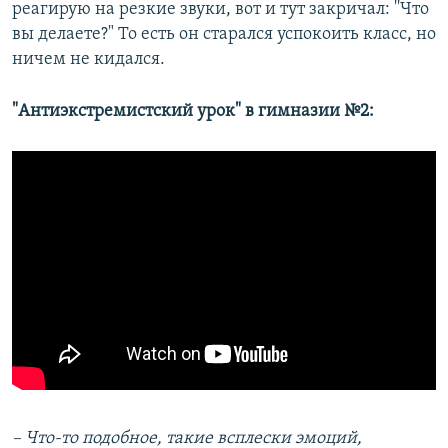
реагирую на резкие звуки, вот и тут закричал: ''Что
вы делаете?" То есть он старался успокоить класс, но
ничем не кидался.
"Антиэкстремистский урок" в гимназии №2:
– Что-то подобное, такие всплески эмоций,