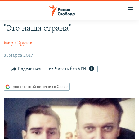
Ссылки
для
упрощенного
"Это наша страна"
ПРОГРАММЫ
доступа
Марк Крутов
ПОДКАСТЫ
Вернуться
к
АВТОРСКИЕ ПРОЕКТЫ
31 марта 2017
основному
ЦИТАТЫ СВОБОДЫ
содержанию
Поделиться
Читать без VPN
Вернутся
МНЕНИЯ
к
Приоритетный источник в Google
КУЛЬТУРА
главной
навигации
IDEL.РЕАЛИИ
Вернутся
КАВКАЗ.РЕАЛИИ
к
СЕВЕР.РЕАЛИИ
поиску
СИБИРЬ.РЕАЛИИ