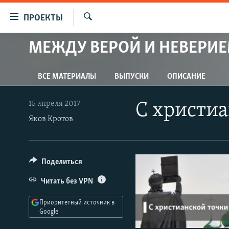
Ссылки
ПРОЕКТЫ
для
Искать
упрощенного
МЕЖДУ ВЕРОЙ И НЕВЕРИ
ПРОГРАММЫ
доступа
ПОДКАСТЫ
Вернуться
ВСЕ МАТЕРИАЛЫ
ВЫПУСКИ
ОПИСАНИЕ
АВТОРСКИЕ ПРОЕКТЫ
к
основному
ЦИТАТЫ СВОБОДЫ
15 апреля 2017
С христиа
содержанию
Яков Кротов
МНЕНИЯ
Вернутся
КУЛЬТУРА
к
главной
IDEL.РЕАЛИИ
Поделиться
навигации
КАВКАЗ.РЕАЛИИ
Вернутся
Читать без VPN
к
СЕВЕР.РЕАЛИИ
поиску
Приоритетный источник в
СИБИРЬ.РЕАЛИИ
Google