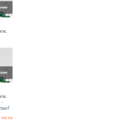
ем.
ем.
 -
тие?
 части