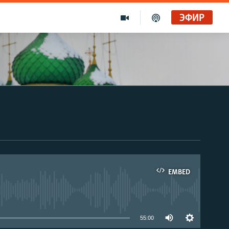
ЭФИР
EMBED
able
55:00