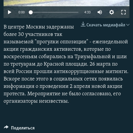
РАСПИСАНИЕ ВЕЩАНИЯ
0:00
4:33
ПОДПИШИТЕСЬ НА РАССЫЛКУ
Скачать медиафайл
В центре Москвы задержаны
СОЦИАЛЬНЫЕ СЕТИ
более 30 участников так
называемой "прогулки оппозиции" - еженедельной
акции гражданских активистов, которые по
воскресеньям собирались на Триумфальной и шли
по тротуарам до Красной площади. 26 марта по
всей России прошли антикоррупционные митинги.
Все сайты РСЕ/РС
Вскоре после этого в социальных сетях появилась
информация о проведении 2 апреля новой акции
протеста. Мероприятие не было согласовано, его
организаторы неизвестны.
Поделиться