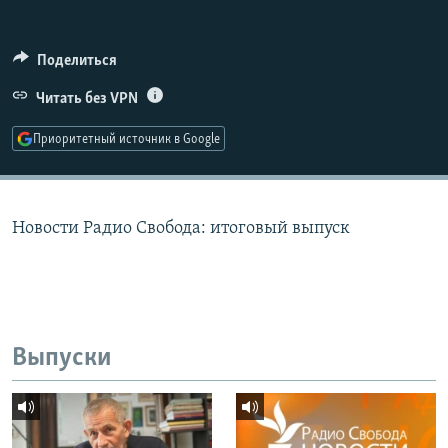
РАСПИСАНИЕ ВЕЩАНИЯ
ПОДПИШИТЕСЬ НА РАССЫЛКУ
Поделиться
Читать без VPN
СОЦИАЛЬНЫЕ СЕТИ
Приоритетный источник в Google
Новости Радио Свобода: итоговый выпуск
Все сайты РСЕ/РС
Выпуски