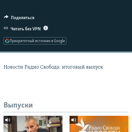
РАСПИСАНИЕ ВЕЩАНИЯ
ПОДПИШИТЕСЬ НА РАССЫЛКУ
Поделиться
Читать без VPN
СОЦИАЛЬНЫЕ СЕТИ
Приоритетный источник в Google
Новости Радио Свобода: итоговый выпуск
Все сайты РСЕ/РС
Выпуски