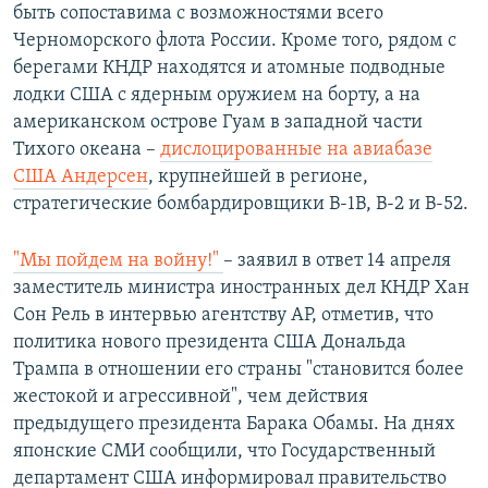
быть сопоставима с возможностями всего
Черноморского флота России. Кроме того, рядом с
берегами КНДР находятся и атомные подводные
лодки США с ядерным оружием на борту, а на
американском острове Гуам в западной части
Тихого океана –
дислоцированные на авиабазе
США Андерсен
, крупнейшей в регионе,
стратегические бомбардировщики В-1В, В-2 и В-52.
"Мы пойдем на войну!"
– заявил в ответ 14 апреля
заместитель министра иностранных дел КНДР Хан
Сон Рель в интервью агентству AP, отметив, что
политика нового президента США Дональда
Трампа в отношении его страны "становится более
жестокой и агрессивной", чем действия
предыдущего президента Барака Обамы. На днях
японские СМИ сообщили, что Государственный
департамент США информировал правительство