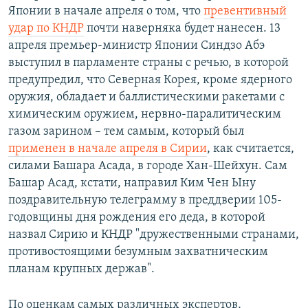
Японии в начале апреля о том, что
превентивный
удар по КНДР
почти наверняка будет нанесен. 13
апреля премьер-министр Японии Синдзо Абэ
выступил в парламенте страны с речью, в которой
предупредил, что Северная Корея, кроме ядерного
оружия, обладает и баллистическими ракетами с
химическим оружием, нервно-паралитическим
газом зарином – тем самым, который был
применен в начале апреля в Сирии
, как считается,
силами Башара Асада, в городе Хан-Шейхун. Сам
Башар Асад, кстати, направил Ким Чен Ыну
поздравительную телеграмму в преддверии 105-
годовщины дня рождения его деда, в которой
назвал Сирию и КНДР "дружественными странами,
противостоящими безумным захватническим
планам крупных держав".
По оценкам самых различных экспертов,