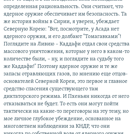
определенная рациональность. Они считают, что
ядерное оружие обеспечивает им безопасность. Та
же история войны в Сирии, я уверен, убеждает
Северную Корею: "Вот, посмотрите, у Асада нет
ядерного оружия, и его долбают "Томагавками"!
Поглядите на Ливию – Каддафи отдал свои средства
массового уничтожения, которые у него в каком-то
количестве были, – ну, и поглядите на судьбу того
же Каддафи!" Поэтому ядерное оружие и те же
запасы отравляющих газов, по мнению еще отцов-
основателей Северной Кореи, это первое и главное
средство спасения существующего там
диктаторского режима. И Пхеньян никогда от него
отказываться не будет. То есть они могут пойти
тактически на какие-то переговоры на эту тему, но
мое личное глубокое убеждение, основанное на
многолетнем наблюдении за КНДР, что они
никогда по собственной воле от ядерного оружия