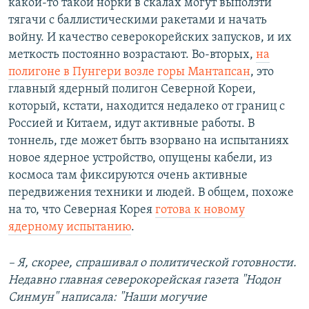
какой-то такой норки в скалах могут выползти
тягачи с баллистическими ракетами и начать
войну. И качество северокорейских запусков, и их
меткость постоянно возрастают. Во-вторых,
на
полигоне в Пунгери возле горы Мантапсан
, это
главный ядерный полигон Северной Кореи,
который, кстати, находится недалеко от границ с
Россией и Китаем, идут активные работы. В
тоннель, где может быть взорвано на испытаниях
новое ядерное устройство, опущены кабели, из
космоса там фиксируются очень активные
передвижения техники и людей. В общем, похоже
на то, что Северная Корея
готова к новому
ядерному испытанию
.
– Я, скорее, спрашивал о политической готовности.
Недавно главная северокорейская газета "Нодон
Синмун" написала: "Наши могучие