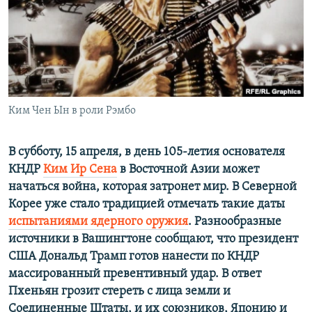
РАСПИСАНИЕ ВЕЩАНИЯ
ПОДПИШИТЕСЬ НА РАССЫЛКУ
СОЦИАЛЬНЫЕ СЕТИ
Ким Чен Ын в роли Рэмбо
В субботу, 15 апреля, в день 105-летия основателя
КНДР
Ким Ир Сена
в Восточной Азии может
Все сайты РСЕ/РС
начаться война, которая затронет мир. В Северной
Корее уже стало традицией отмечать такие даты
испытаниями ядерного оружия
. Разнообразные
источники в Вашингтоне сообщают, что президент
США Дональд Трамп готов нанести по КНДР
массированный превентивный удар. В ответ
Пхеньян грозит стереть с лица земли и
Соединенные Штаты, и их союзников, Японию и