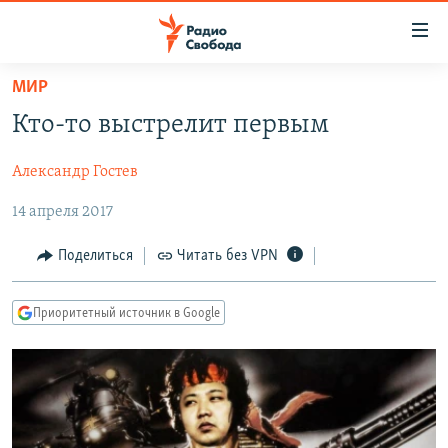
Ссылки
для
упрощенного
МИР
ПРОГРАММЫ
доступа
Кто-то выстрелит первым
ПОДКАСТЫ
Вернуться
к
Александр Гостев
АВТОРСКИЕ ПРОЕКТЫ
основному
14 апреля 2017
ЦИТАТЫ СВОБОДЫ
содержанию
Вернутся
МНЕНИЯ
Поделиться
Читать без VPN
к
КУЛЬТУРА
главной
Приоритетный источник в Google
навигации
IDEL.РЕАЛИИ
Вернутся
КАВКАЗ.РЕАЛИИ
к
СЕВЕР.РЕАЛИИ
поиску
СИБИРЬ.РЕАЛИИ