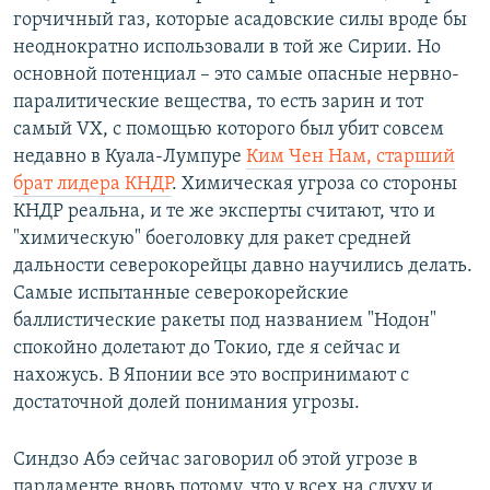
горчичный газ, которые асадовские силы вроде бы
неоднократно использовали в той же Сирии. Но
основной потенциал – это самые опасные нервно-
паралитические вещества, то есть зарин и тот
самый VX, с помощью которого был убит совсем
недавно в Куала-Лумпуре
Ким Чен Нам, старший
брат лидера КНДР
. Химическая угроза со стороны
КНДР реальна, и те же эксперты считают, что и
"химическую" боеголовку для ракет средней
дальности северокорейцы давно научились делать.
Самые испытанные северокорейские
баллистические ракеты под названием "Нодон"
спокойно долетают до Токио, где я сейчас и
нахожусь. В Японии все это воспринимают с
достаточной долей понимания угрозы.
Синдзо Абэ сейчас заговорил об этой угрозе в
парламенте вновь потому, что у всех на слуху и