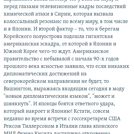
перед глазами телевизионные кадры последствий
химической атаки в Сирии, которая вызвала
колоссальный резонанс по всему миру, в том числе
и в Японии. И второй фактор – то, что к берегам
Корейского полуострова подошла гигантская
американская эскадра, от которой в Японии и
Южной Корее чего-то ждут. Американское
правительство с небывалой с начала 90-х годов
прошлого века ясностью заявило, что если никаких
дипломатических достижений на
северокорейском направлении не будет, то
Вашингтон, выражаясь входящим сегодня в моду
"новым дипломатическим языком", "может и
шмякнуть". И японцы боятся ответного удара,
который накроет и Японию! Кстати, совсем
недавно во время встречи с госсекретарем США
Рексом Тиллерсоном в Италии глава японского
МИД Фумио Кисида достаточно откровенно