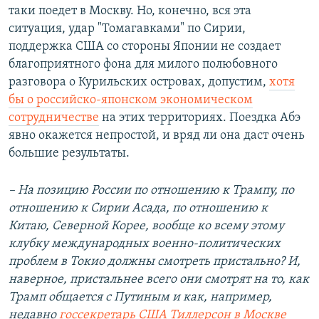
таки поедет в Москву. Но, конечно, вся эта
ситуация, удар "Томагавками" по Сирии,
поддержка США со стороны Японии не создает
благоприятного фона для милого полюбовного
разговора о Курильских островах, допустим,
хотя
бы о российско-японском экономическом
сотрудничестве
на этих территориях. Поездка Абэ
явно окажется непростой, и вряд ли она даст очень
большие результаты.
– На позицию России по отношению к Трампу, по
отношению к Сирии Асада, по отношению к
Китаю, Северной Корее, вообще ко всему этому
клубку международных военно-политических
проблем в Токио должны смотреть пристально? И,
наверное, пристальнее всего они смотрят на то, как
Трамп общается с Путиным и как, например,
недавно
госсекретарь США Тиллерсон в Москве