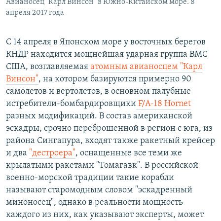
Авианосец "Карл Винсон" в Южно-Китайском море. 8
апреля 2017 года
С 14 апреля в Японском море у восточных берегов
КНДР находится мощнейшая ударная группа ВМС
США, возглавляемая
атомным авианосцем "Карл
Винсон"
, на котором базируются примерно 90
самолетов и вертолетов, в основном палубные
истребители-бомбардировщики
F/A-18 Hornet
разных модификаций. В состав американской
эскадры, срочно переброшенной в регион с юга, из
района Сингапура, входят также ракетный крейсер
и два
"дестроера"
, оснащенные все теми же
крылатыми ракетами "Томагавк". В российской
военно-морской традиции такие корабли
называют старомодным словом "эскадренный
миноносец", однако в реальности мощность
каждого из них, как указывают эксперты, может