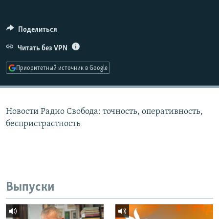
РАСПИСАНИЕ ВЕЩАНИЯ
ПОДПИШИТЕСЬ НА РАССЫЛКУ
Поделиться
Читать без VPN
СОЦИАЛЬНЫЕ СЕТИ
Приоритетный источник в Google
Новости Радио Свобода: точность, оперативность,
Все сайты РСЕ/РС
беспристрастность
Выпуски