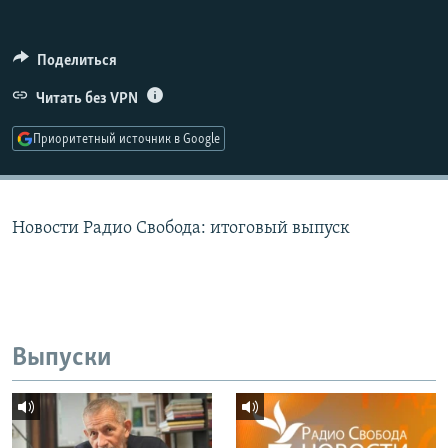
РАСПИСАНИЕ ВЕЩАНИЯ
ПОДПИШИТЕСЬ НА РАССЫЛКУ
Поделиться
Читать без VPN
СОЦИАЛЬНЫЕ СЕТИ
Приоритетный источник в Google
Новости Радио Свобода: итоговый выпуск
Все сайты РСЕ/РС
Выпуски