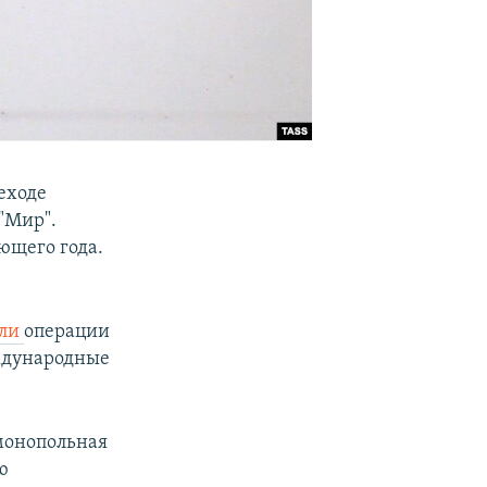
еходе
"Мир".
ющего года.
али
операции
ждународные
монопольная
ю