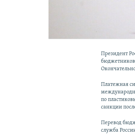
Президент Р
бюджетников 
Окончательно
Платежная сис
международны
по пластиков
санкции посл
Перевод бюдж
служба России