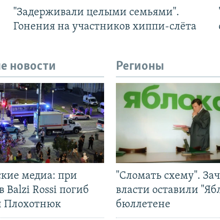
"Задерживали целыми семьями".
Гонения на участников хиппи-слёта
е новости
Регионы
ские медиа: при
"Сломать схему". За
в Balzi Rossi погиб
власти оставили "Ябл
л Плохотнюк
бюллетене