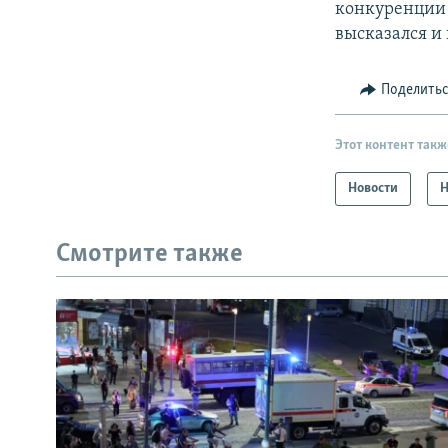
конкуренции 
высказался и 
Поделить
Этот контент такж
Новости
Н
Смотрите также