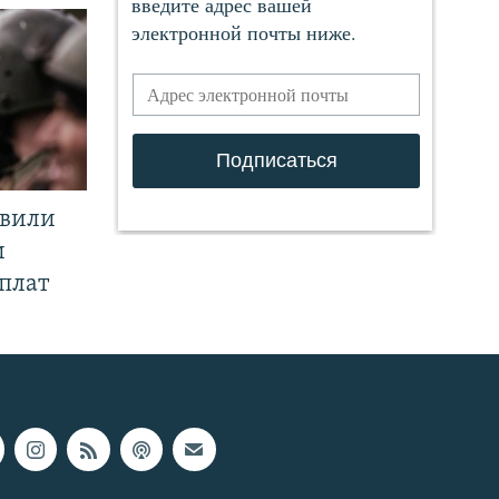
явили
и
плат