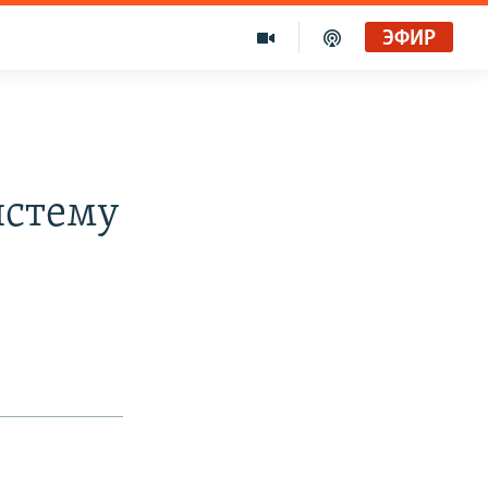
ЭФИР
истему