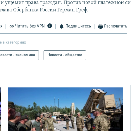
и ущемит права граждан. Против новой платёжной с
глава Сбербанка России Герман Греф.
ся
Читать без VPN
Подпишитесь
Распечатать
е в категориях
овости - экономика
Новости - общество