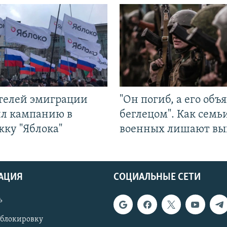
ятелей эмиграции
"Он погиб, а его объ
ил кампанию в
беглецом". Как семь
жку "Яблока"
военных лишают вы
АЦИЯ
СОЦИАЛЬНЫЕ СЕТИ
ь
 блокировку