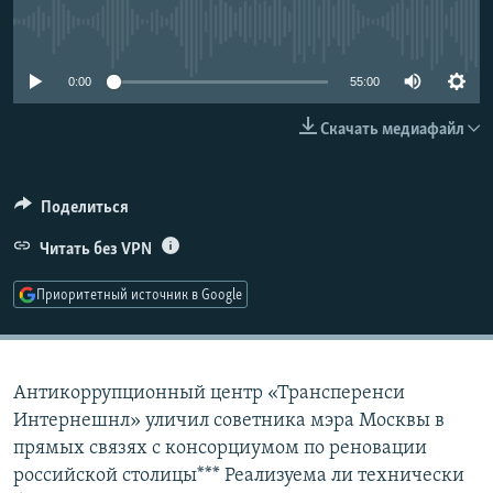
РАСПИСАНИЕ ВЕЩАНИЯ
No media source currently available
ПОДПИШИТЕСЬ НА РАССЫЛКУ
0:00
55:00
СОЦИАЛЬНЫЕ СЕТИ
Скачать медиафайл
Поделиться
Читать без VPN
Все сайты РСЕ/РС
Приоритетный источник в Google
Антикоррупционный центр «Трансперенси
Интернешнл» уличил советника мэра Москвы в
прямых связях с консорциумом по реновации
российской столицы*** Реализуема ли технически