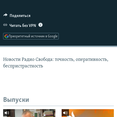
РАСПИСАНИЕ ВЕЩАНИЯ
ПОДПИШИТЕСЬ НА РАССЫЛКУ
Поделиться
Читать без VPN
СОЦИАЛЬНЫЕ СЕТИ
Приоритетный источник в Google
Новости Радио Свобода: точность, оперативность,
Все сайты РСЕ/РС
беспристрастность
Выпуски