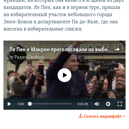
Франции, на которых она является и одним из двух
кандидатов. Ле Пен, как и в первом туре, пришла
на избирательный участок небольшого города
Энен-Бомон в департаменте Па-де-Кале, где она
внесена в избирательные списки.
Ле Пен и Макрон проголосовали на выборах во Франции
by
Радио Свобода
No media source currently available
0:00
0:01:08
Скачать медиафайл