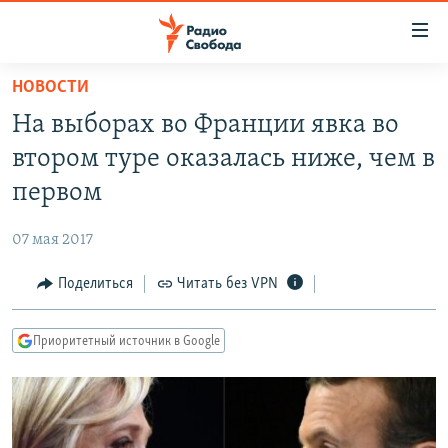
Ссылки
для
упрощенного
НОВОСТИ
ПРОГРАММЫ
доступа
На выборах во Франции явка во
ПОДКАСТЫ
Вернуться
втором туре оказалась ниже, чем в
к
АВТОРСКИЕ ПРОЕКТЫ
первом
основному
ЦИТАТЫ СВОБОДЫ
содержанию
07 мая 2017
Вернутся
МНЕНИЯ
к
Поделиться
Читать без VPN
КУЛЬТУРА
главной
навигации
IDEL.РЕАЛИИ
Приоритетный источник в Google
Вернутся
КАВКАЗ.РЕАЛИИ
к
СЕВЕР.РЕАЛИИ
поиску
СИБИРЬ.РЕАЛИИ