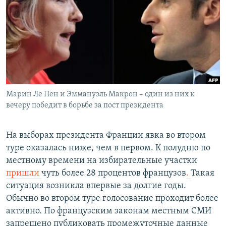
РАСПИСАНИЕ ВЕЩАНИЯ
ПОДПИШИТЕСЬ НА РАССЫЛКУ
СОЦИАЛЬНЫЕ СЕТИ
Марин Ле Пен и Эммануэль Макрон – один из них к
вечеру победит в борьбе за пост президента
Все сайты РСЕ/РС
На выборах президента Франции явка во втором
туре оказалась ниже, чем в первом. К полудню по
местному времени на избирательные участки
пришли
чуть более 28 процентов французов
.
Такая
ситуация возникла впервые за долгие годы.
Обычно во втором туре голосование проходит более
активно. По французским законам местным СМИ
запрещено публиковать промежуточные данные