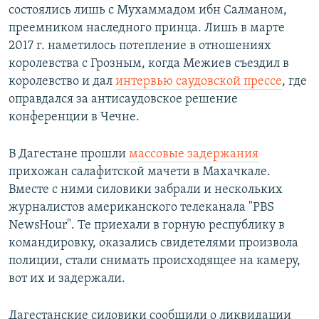
состоялись лишь с Мухаммадом ибн Салманом,
преемником наследного принца. Лишь в марте
2017 г. наметилось потепление в отношениях
королевства с Грозным, когда Межиев съездил в
королевство и дал
интервью саудовской прессе
, где
оправдался за антисаудовское решение
конференции в Чечне.
В Дагестане прошли
массовые задержания
прихожан салафитской мачети в Махачкале.
Вместе с ними силовики забрали и нескольких
журналистов американского телеканала "PBS
NewsHour". Те приехали в горную республику в
командировку, оказались свидетелями произвола
полиции, стали снимать происходящее на камеру,
вот их и задержали.
Дагестанские силовики сообщили о ликвидации