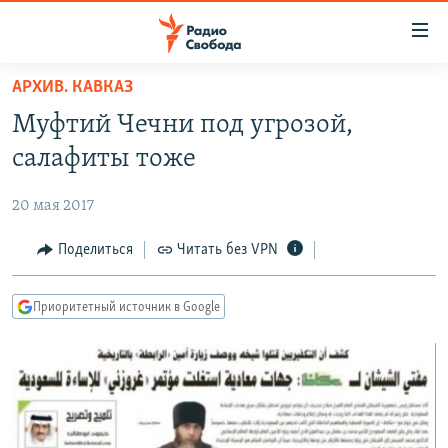
Ссылки
для
упрощенного
АРХИВ. КАВКАЗ
ПРОГРАММЫ
доступа
Муфтий Чечни под угрозой,
ПОДКАСТЫ
Вернуться
салафиты тоже
к
АВТОРСКИЕ ПРОЕКТЫ
основному
20 мая 2017
ЦИТАТЫ СВОБОДЫ
содержанию
Вернутся
МНЕНИЯ
Поделиться
Читать без VPN
к
КУЛЬТУРА
главной
Приоритетный источник в Google
навигации
IDEL.РЕАЛИИ
Вернутся
КАВКАЗ.РЕАЛИИ
к
СЕВЕР.РЕАЛИИ
поиску
СИБИРЬ.РЕАЛИИ