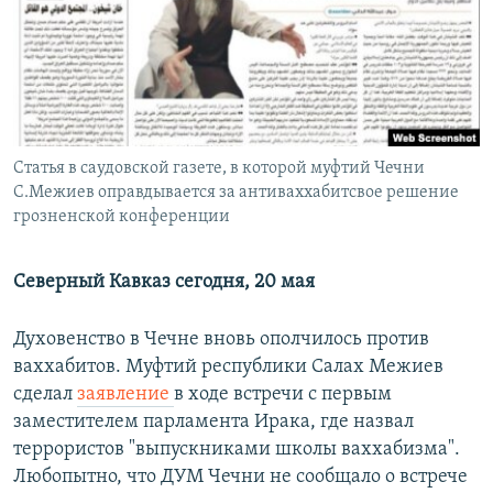
РАСПИСАНИЕ ВЕЩАНИЯ
ПОДПИШИТЕСЬ НА РАССЫЛКУ
СОЦИАЛЬНЫЕ СЕТИ
Статья в саудовской газете, в которой муфтий Чечни
С.Межиев оправдывается за антиваххабитсвое решение
грозненской конференции
Все сайты РСЕ/РС
Северный Кавказ сегодня, 20 мая
Духовенство в Чечне вновь ополчилось против
ваххабитов. Муфтий республики Салах Межиев
сделал
заявление
в ходе встречи с первым
заместителем парламента Ирака, где назвал
террористов "выпускниками школы ваххабизма".
Любопытно, что ДУМ Чечни не сообщало о встрече