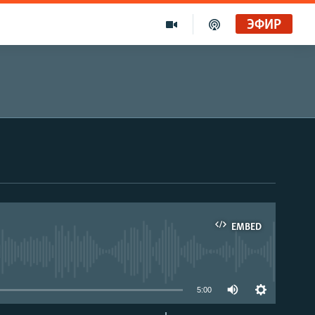
ЭФИР
EMBED
able
5:00