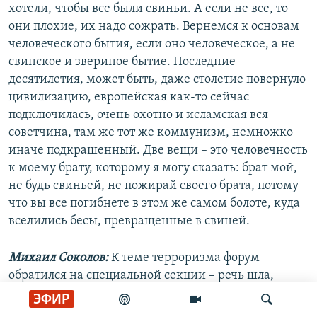
хотели, чтобы все были свиньи. А если не все, то
они плохие, их надо сожрать. Вернемся к основам
человеческого бытия, если оно человеческое, а не
свинское и звериное бытие. Последние
десятилетия, может быть, даже столетие повернуло
цивилизацию, европейская как-то сейчас
подключилась, очень охотно и исламская вся
советчина, там же тот же коммунизм, немножко
иначе подкрашенный. Две вещи – это человечность
к моему брату, которому я могу сказать: брат мой,
не будь свиньей, не пожирай своего брата, потому
что вы все погибнете в этом же самом болоте, куда
вселились бесы, превращенные в свиней.
Михаил Соколов:
К теме терроризма форум
обратился на специальной секции – речь шла,
например, об убийстве с помощью полония в
ЭФИР
Лондоне бывшего офицера ФСБ Александра