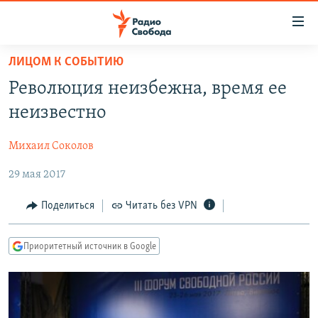
Ссылки
для
упрощенного
ЛИЦОМ К СОБЫТИЮ
ПРОГРАММЫ
доступа
Революция неизбежна, время ее
ПОДКАСТЫ
Вернуться
неизвестно
к
АВТОРСКИЕ ПРОЕКТЫ
основному
Михаил Соколов
ЦИТАТЫ СВОБОДЫ
содержанию
Вернутся
29 мая 2017
МНЕНИЯ
к
КУЛЬТУРА
Поделиться
Читать без VPN
главной
навигации
IDEL.РЕАЛИИ
Вернутся
Приоритетный источник в Google
КАВКАЗ.РЕАЛИИ
к
СЕВЕР.РЕАЛИИ
поиску
СИБИРЬ.РЕАЛИИ