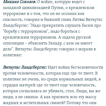
Михаил Соколов:
О войне, которую ведет с
западной цивилизацией Путин, о кремлевском
терроризме и о том, что он не осознан как
опасность, говорил и бывший глава Литвы Витаутас
Ландсбергис: "Надо прекратить слушать басни про
"борьбу с терроризмом", надо бороться с
кремлевским терроризмом. А задача русской
оппозиции – объяснять Западу, с кем он имеет
дело". Витаутас Ландсбергис говорил о морали в
политике:
Витаутас Ландсбергис:
Идет война бесчеловечности
против человечности, которая еще где-то тлеет. В
политике не очень, но среди нормальных людей, в
сердцах матерей где-то тлеет еще человечность,
которая согласилась не убивать, стоп. Люди, вы же
люди, а не свиньи. А как призвать всю эту массу
жадных и мстительных свиней? Потому что они