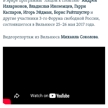
В эфире программы "Лицом к событию"
Андрей
Илларионов, Владислав Иноземцев, Гарри
Каспаров, Игорь Эйдман, Борис Райтшустер
и
другие участники 3-го Форума свободной России,
состоявшегося в Вильнюсе 25–26 мая 2017 года.
Видеорепортаж из Вильнюса
Михаила Соколова
.