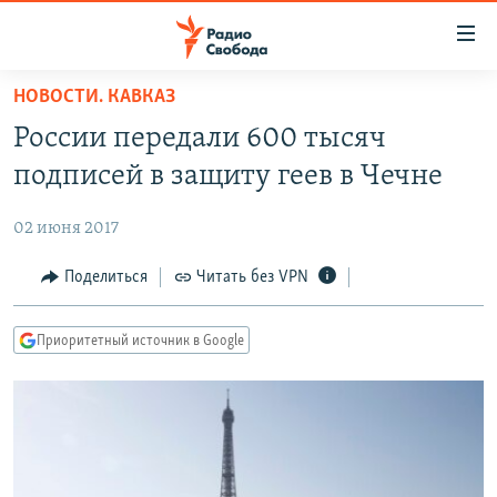
Ссылки
для
упрощенного
НОВОСТИ. КАВКАЗ
ПРОГРАММЫ
доступа
России передали 600 тысяч
ПОДКАСТЫ
Вернуться
подписей в защиту геев в Чечне
к
АВТОРСКИЕ ПРОЕКТЫ
основному
02 июня 2017
ЦИТАТЫ СВОБОДЫ
содержанию
Вернутся
МНЕНИЯ
Поделиться
Читать без VPN
к
КУЛЬТУРА
главной
Приоритетный источник в Google
навигации
IDEL.РЕАЛИИ
Вернутся
КАВКАЗ.РЕАЛИИ
к
СЕВЕР.РЕАЛИИ
поиску
СИБИРЬ.РЕАЛИИ