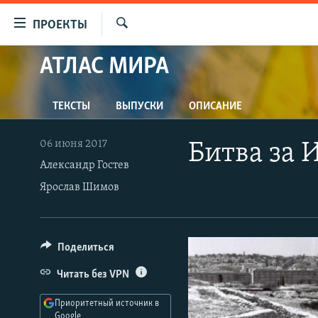
Ссылки
ПРОЕКТЫ
для
Искать
упрощенного
АТЛАС МИРА
ПРОГРАММЫ
доступа
ПОДКАСТЫ
Вернуться
ТЕКСТЫ
ВЫПУСКИ
ОПИСАНИЕ
АВТОРСКИЕ ПРОЕКТЫ
к
основному
ЦИТАТЫ СВОБОДЫ
06 июня 2017
Битва за 
содержанию
МНЕНИЯ
Александр Гостев
Вернутся
Ярослав Шимов
КУЛЬТУРА
к
главной
IDEL.РЕАЛИИ
навигации
КАВКАЗ.РЕАЛИИ
Вернутся
Поделиться
к
СЕВЕР.РЕАЛИИ
Читать без VPN
поиску
СИБИРЬ.РЕАЛИИ
Приоритетный источник в
Google