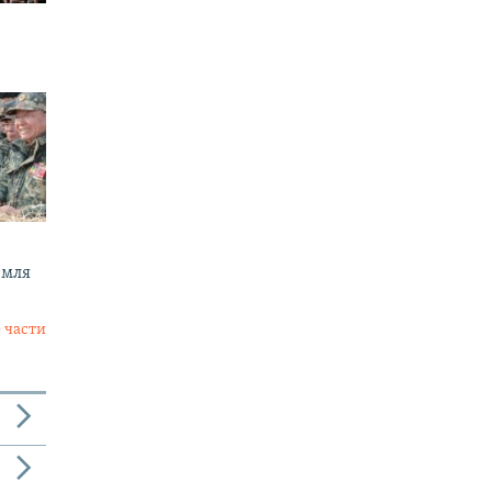
емля
 части