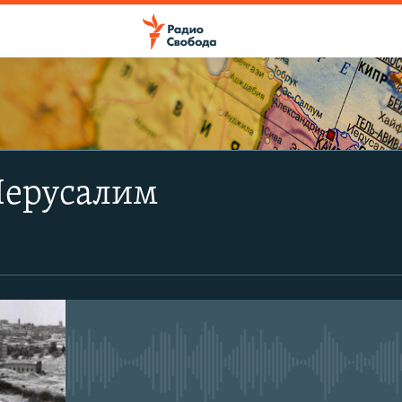
ПОДПИСАТЬСЯ
Иерусалим
Apple Podcasts
Spotify
CastBox
No media source currently avail
YouTube