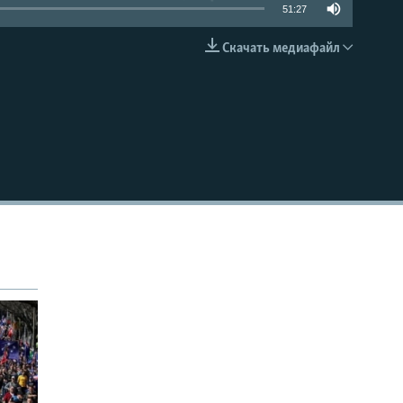
51:27
Скачать медиафайл
EMBED