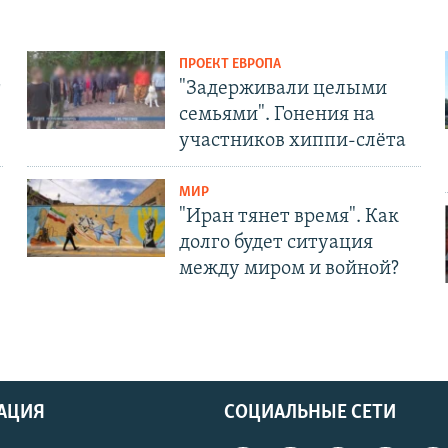
ПРОЕКТ ЕВРОПА
т
"Задерживали целыми
семьями". Гонения на
участников хиппи-слёта
МИР
"Иран тянет время". Как
долго будет ситуация
между миром и войной?
АЦИЯ
СОЦИАЛЬНЫЕ СЕТИ