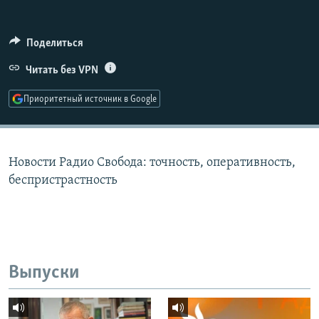
РАСПИСАНИЕ ВЕЩАНИЯ
ПОДПИШИТЕСЬ НА РАССЫЛКУ
Поделиться
Читать без VPN
СОЦИАЛЬНЫЕ СЕТИ
Приоритетный источник в Google
Новости Радио Свобода: точность, оперативность,
Все сайты РСЕ/РС
беспристрастность
Выпуски