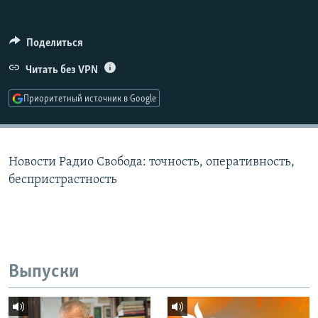
РАСПИСАНИЕ ВЕЩАНИЯ
ПОДПИШИТЕСЬ НА РАССЫЛКУ
Поделиться
Читать без VPN
СОЦИАЛЬНЫЕ СЕТИ
Приоритетный источник в Google
Новости Радио Свобода: точность, оперативность,
Все сайты РСЕ/РС
беспристрастность
Выпуски