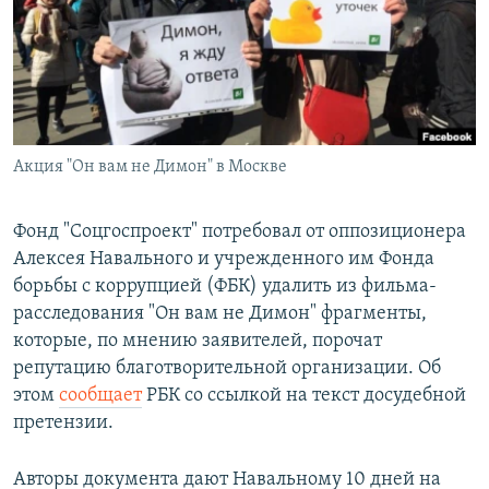
РАСПИСАНИЕ ВЕЩАНИЯ
ПОДПИШИТЕСЬ НА РАССЫЛКУ
СОЦИАЛЬНЫЕ СЕТИ
Акция "Он вам не Димон" в Москве
Фонд "Соцгоспроект" потребовал от оппозиционера
Алексея Навального и учрежденного им Фонда
Все сайты РСЕ/РС
борьбы с коррупцией (ФБК) удалить из фильма-
расследования "Он вам не Димон" фрагменты,
которые, по мнению заявителей, порочат
репутацию благотворительной организации. Об
этом
сообщает
РБК со ссылкой на текст досудебной
претензии.
Авторы документа дают Навальному 10 дней на