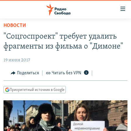
Ссылки
для
упрощенного
НОВОСТИ
ПРОГРАММЫ
доступа
"Соцгоспроект" требует удалить
ПОДКАСТЫ
Вернуться
фрагменты из фильма о "Димоне"
к
АВТОРСКИЕ ПРОЕКТЫ
основному
19 июня 2017
ЦИТАТЫ СВОБОДЫ
содержанию
Вернутся
МНЕНИЯ
Поделиться
Читать без VPN
к
КУЛЬТУРА
главной
Приоритетный источник в Google
навигации
IDEL.РЕАЛИИ
Вернутся
КАВКАЗ.РЕАЛИИ
к
СЕВЕР.РЕАЛИИ
поиску
СИБИРЬ.РЕАЛИИ