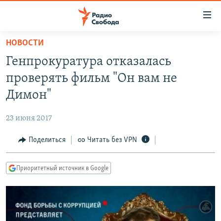
Ссылки
для
упрощенного
НОВОСТИ
ПРОГРАММЫ
доступа
Генпрокуратура отказалась
ПОДКАСТЫ
Вернуться
проверять фильм "Он вам не
к
АВТОРСКИЕ ПРОЕКТЫ
Димон"
основному
ЦИТАТЫ СВОБОДЫ
содержанию
23 июня 2017
Вернутся
МНЕНИЯ
к
Поделиться
Читать без VPN
КУЛЬТУРА
главной
навигации
IDEL.РЕАЛИИ
Приоритетный источник в Google
Вернутся
КАВКАЗ.РЕАЛИИ
к
СЕВЕР.РЕАЛИИ
поиску
СИБИРЬ.РЕАЛИИ