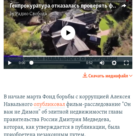
Генпрокуратура отказалась проверять фильм "Он вам не Димон"
by
Радио Свобода
No media source currently available
0:00
0:52
Скачать медиафайл
В начале марта Фонд борьбы с коррупцией Алексея
Навального
опубликовал
фильм-расследование "Он
вам не Димон" об элитной недвижимости главы
правительства России Дмитрия Медведева,
которая, как утверждается в публикации, была
приобретена незаконным путем.