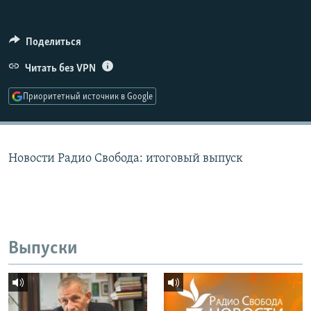
РАСПИСАНИЕ ВЕЩАНИЯ
ПОДПИШИТЕСЬ НА РАССЫЛКУ
Поделиться
Читать без VPN
СОЦИАЛЬНЫЕ СЕТИ
Приоритетный источник в Google
Новости Радио Свобода: итоговый выпуск
Все сайты РСЕ/РС
Выпуски