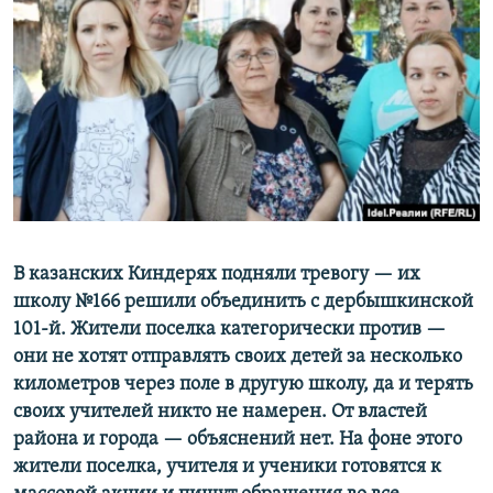
РАСПИСАНИЕ ВЕЩАНИЯ
ПОДПИШИТЕСЬ НА РАССЫЛКУ
СОЦИАЛЬНЫЕ СЕТИ
Все сайты РСЕ/РС
В казанских Киндерях подняли тревогу — их
школу №166 решили объединить с дербышкинской
101-й. Жители поселка категорически против —
они не хотят отправлять своих детей за несколько
километров через поле в другую школу, да и терять
своих учителей никто не намерен. От властей
района и города — объяснений нет. На фоне этого
жители поселка, учителя и ученики готовятся к