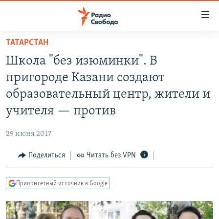
Ссылки
для
упрощенного
ТАТАРСТАН
ПРОГРАММЫ
доступа
Школа "без изюминки". В
ПОДКАСТЫ
Вернуться
пригороде Казани создают
к
АВТОРСКИЕ ПРОЕКТЫ
образовательный центр, жители и
основному
ЦИТАТЫ СВОБОДЫ
содержанию
учителя — против
Вернутся
МНЕНИЯ
к
29 июня 2017
КУЛЬТУРА
главной
Поделиться
Читать без VPN
навигации
IDEL.РЕАЛИИ
Вернутся
КАВКАЗ.РЕАЛИИ
к
Приоритетный источник в Google
СЕВЕР.РЕАЛИИ
поиску
СИБИРЬ.РЕАЛИИ