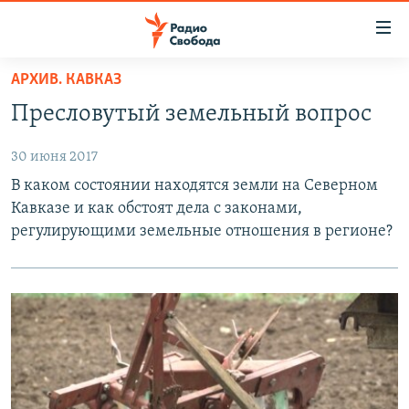
Ссылки
для
упрощенного
АРХИВ. КАВКАЗ
ПРОГРАММЫ
доступа
Пресловутый земельный вопрос
ПОДКАСТЫ
Вернуться
к
30 июня 2017
АВТОРСКИЕ ПРОЕКТЫ
основному
В каком состоянии находятся земли на Северном
ЦИТАТЫ СВОБОДЫ
содержанию
Кавказе и как обстоят дела с законами,
Вернутся
МНЕНИЯ
регулирующими земельные отношения в регионе?
к
КУЛЬТУРА
главной
навигации
IDEL.РЕАЛИИ
Вернутся
КАВКАЗ.РЕАЛИИ
к
СЕВЕР.РЕАЛИИ
поиску
СИБИРЬ.РЕАЛИИ