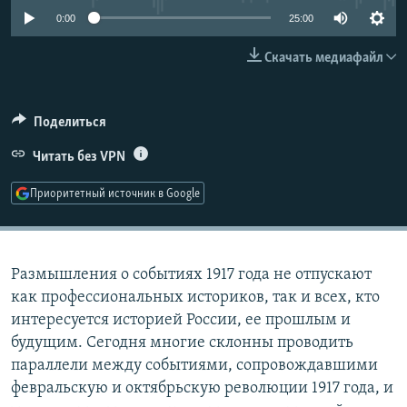
РАСПИСАНИЕ ВЕЩАНИЯ
0:00
25:00
ПОДПИШИТЕСЬ НА РАССЫЛКУ
Скачать медиафайл
СОЦИАЛЬНЫЕ СЕТИ
Поделиться
Читать без VPN
Приоритетный источник в Google
Все сайты РСЕ/РС
Размышления о событиях 1917 года не отпускают
как профессиональных историков, так и всех, кто
интересуется историей России, ее прошлым и
будущим. Сегодня многие склонны проводить
параллели между событиями, сопровождавшими
февральскую и октябрьскую революции 1917 года, и