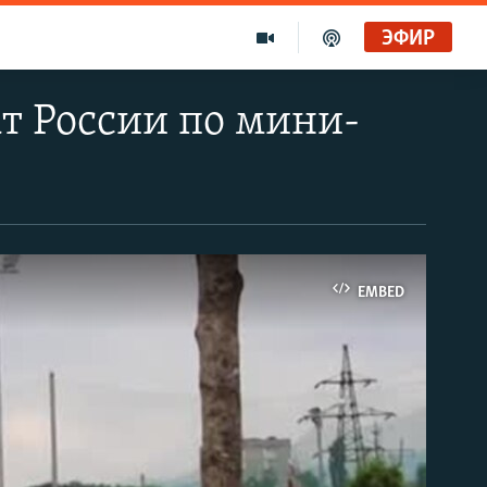
ЭФИР
т России по мини-
EMBED