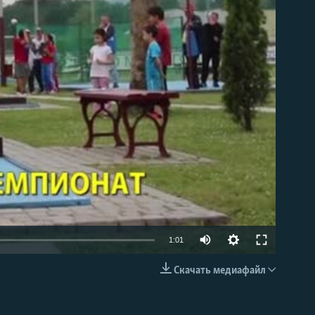
able
1:01
Скачать медиафайл
EMBED