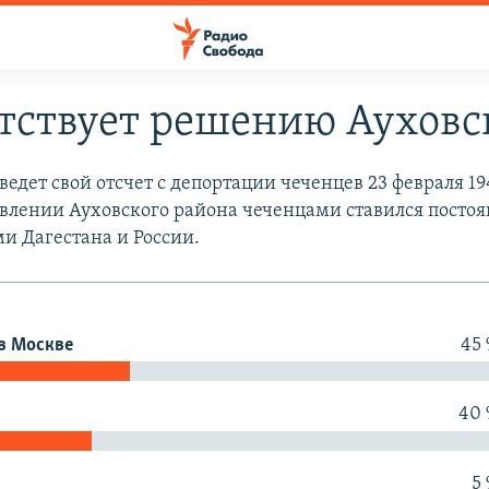
ятствует решению Аухов
ведет свой отсчет с депортации чеченцев 23 февраля 194
новлении Ауховского района чеченцами ставился посто
и Дагестана и России.
в Москве
45
40
5