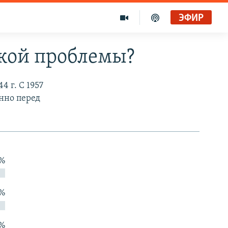
ЭФИР
ской проблемы?
4 г. С 1957
янно перед
 %
 %
 %