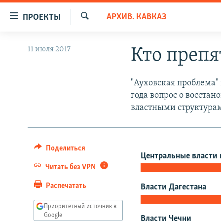
Ссылки
АРХИВ. КАВКАЗ
ПРОЕКТЫ
для
Искать
упрощенного
ПРОГРАММЫ
11 июля 2017
Кто преп
доступа
ПОДКАСТЫ
Вернуться
АВТОРСКИЕ ПРОЕКТЫ
"Ауховская проблема" 
к
года вопрос о восста
основному
ЦИТАТЫ СВОБОДЫ
властными структурам
содержанию
МНЕНИЯ
Вернутся
КУЛЬТУРА
к
главной
Поделиться
IDEL.РЕАЛИИ
Центральные власти 
навигации
Читать без VPN
КАВКАЗ.РЕАЛИИ
Вернутся
к
СЕВЕР.РЕАЛИИ
Распечатать
Власти Дагестана
поиску
СИБИРЬ.РЕАЛИИ
Приоритетный источник в
Google
Власти Чечни