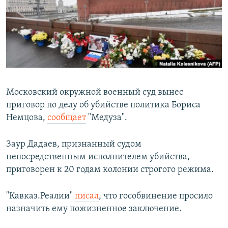
РАСПИСАНИЕ ВЕЩАНИЯ
ПОДПИШИТЕСЬ НА РАССЫЛКУ
СОЦИАЛЬНЫЕ СЕТИ
Московский окружной военный суд вынес
приговор по делу об убийстве политика Бориса
Немцова,
сообщает
"Медуза".
Все сайты РСЕ/РС
Заур Дадаев, признанный судом
непосредственным исполнителем убийства,
приговорен к 20 годам колонии строгого режима.
"Кавказ.Реалии"
писал
, что гособвинение просило
назначить ему пожизненное заключение.