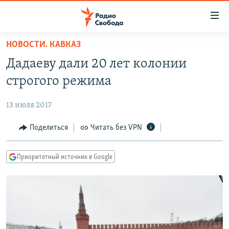
Ссылки
для
упрощенного
НОВОСТИ. КАВКАЗ
ПРОГРАММЫ
доступа
Дадаеву дали 20 лет колонии
ПОДКАСТЫ
Вернуться
строгого режима
к
АВТОРСКИЕ ПРОЕКТЫ
основному
13 июля 2017
ЦИТАТЫ СВОБОДЫ
содержанию
Вернутся
МНЕНИЯ
Поделиться
Читать без VPN
к
КУЛЬТУРА
главной
Приоритетный источник в Google
навигации
IDEL.РЕАЛИИ
Вернутся
КАВКАЗ.РЕАЛИИ
к
СЕВЕР.РЕАЛИИ
поиску
СИБИРЬ.РЕАЛИИ