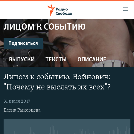
Ссылки
для
упрощенного
ЛИЦОМ К СОБЫТИЮ
ПРОГРАММЫ
доступа
ПОДКАСТЫ
Подписаться
Вернуться
к
ПОДПИСАТЬСЯ
АВТОРСКИЕ ПРОЕКТЫ
основному
ВЫПУСКИ
ТЕКСТЫ
ОПИСАНИЕ
ЦИТАТЫ СВОБОДЫ
содержанию
CastBox
Вернутся
МНЕНИЯ
Лицом к событию. Войнович:
к
КУЛЬТУРА
"Почему не выслать их всех"?
главной
Подписаться
навигации
IDEL.РЕАЛИИ
31 июля 2017
Вернутся
КАВКАЗ.РЕАЛИИ
Елена Рыковцева
к
СЕВЕР.РЕАЛИИ
поиску
СИБИРЬ.РЕАЛИИ