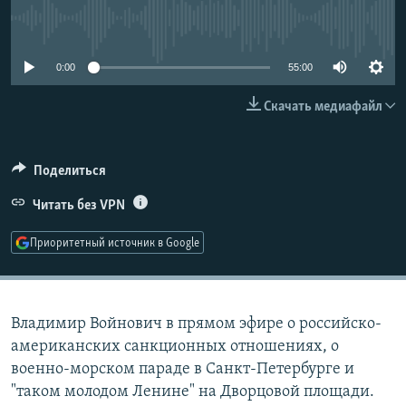
РАСПИСАНИЕ ВЕЩАНИЯ
No media source currently available
ПОДПИШИТЕСЬ НА РАССЫЛКУ
0:00
55:00
СОЦИАЛЬНЫЕ СЕТИ
Скачать медиафайл
Поделиться
Читать без VPN
Все сайты РСЕ/РС
Приоритетный источник в Google
Владимир Войнович в прямом эфире о российско-
американских санкционных отношениях, о
военно-морском параде в Санкт-Петербурге и
"таком молодом Ленине" на Дворцовой площади.