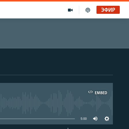
ЭФИР
EMBED
able
5:00