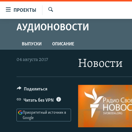
Ссылки
ПРОЕКТЫ
для
Искать
упрощенного
АУДИОНОВОСТИ
ПРОГРАММЫ
доступа
ПОДКАСТЫ
Вернуться
ВЫПУСКИ
ОПИСАНИЕ
АВТОРСКИЕ ПРОЕКТЫ
к
основному
ЦИТАТЫ СВОБОДЫ
04 августа 2017
Новости
содержанию
МНЕНИЯ
Вернутся
КУЛЬТУРА
к
главной
Поделиться
IDEL.РЕАЛИИ
навигации
КАВКАЗ.РЕАЛИИ
Читать без VPN
Вернутся
к
СЕВЕР.РЕАЛИИ
Приоритетный источник в
поиску
Google
СИБИРЬ.РЕАЛИИ