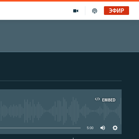
ЭФИР
EMBED
able
5:00