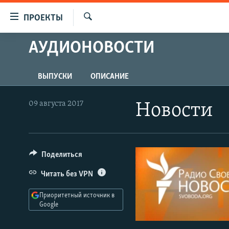
Ссылки
ПРОЕКТЫ
для
Искать
упрощенного
АУДИОНОВОСТИ
ПРОГРАММЫ
доступа
ПОДКАСТЫ
Вернуться
ВЫПУСКИ
ОПИСАНИЕ
АВТОРСКИЕ ПРОЕКТЫ
к
основному
ЦИТАТЫ СВОБОДЫ
09 августа 2017
Новости
содержанию
МНЕНИЯ
Вернутся
КУЛЬТУРА
к
главной
Поделиться
IDEL.РЕАЛИИ
навигации
КАВКАЗ.РЕАЛИИ
Читать без VPN
Вернутся
к
СЕВЕР.РЕАЛИИ
Приоритетный источник в
поиску
Google
СИБИРЬ.РЕАЛИИ