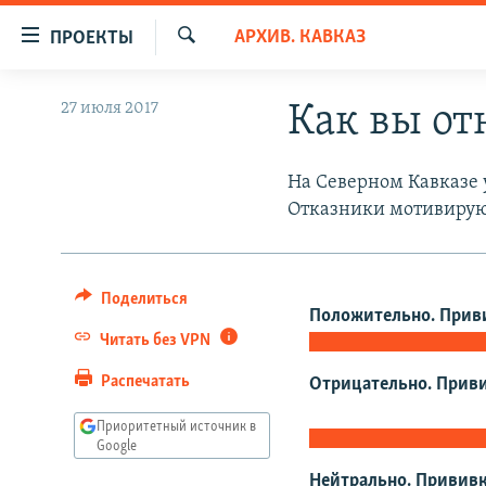
Ссылки
АРХИВ. КАВКАЗ
ПРОЕКТЫ
для
Искать
упрощенного
ПРОГРАММЫ
27 июля 2017
Как вы от
доступа
ПОДКАСТЫ
Вернуться
АВТОРСКИЕ ПРОЕКТЫ
На Северном Кавказе 
к
Отказники мотивирую
основному
ЦИТАТЫ СВОБОДЫ
содержанию
МНЕНИЯ
Вернутся
КУЛЬТУРА
к
Поделиться
Положительно. Прив
главной
IDEL.РЕАЛИИ
Читать без VPN
навигации
КАВКАЗ.РЕАЛИИ
Вернутся
Распечатать
Отрицательно. Приви
к
СЕВЕР.РЕАЛИИ
Приоритетный источник в
поиску
Google
СИБИРЬ.РЕАЛИИ
Нейтрально. Прививк