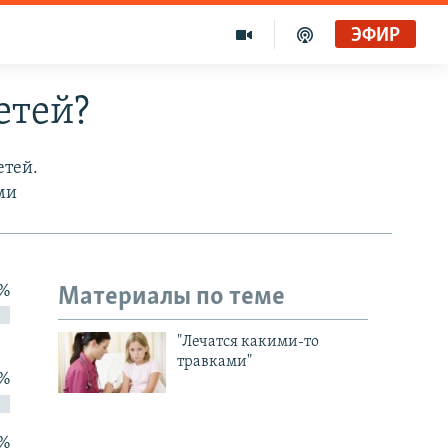
ЭФИР
етей?
етей.
ми
 %
Материалы по теме
"Лечатся какими-то
травками"
 %
 %