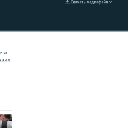
Скачать медиафайл
EMBED
ева
хаил