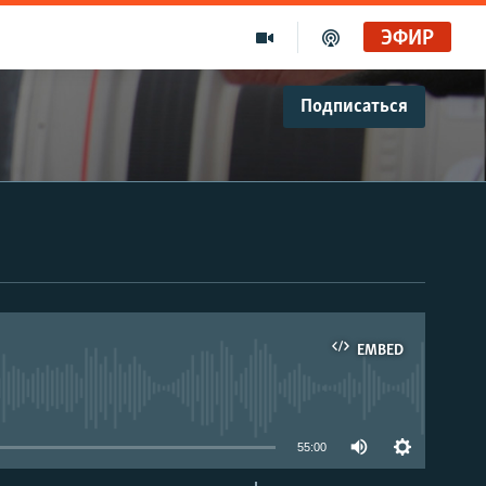
ЭФИР
Подписаться
EMBED
able
55:00