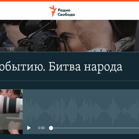
ПОДПИСАТЬСЯ
обытию. Битва народа
Apple Podcasts
CastBox
Подписаться
No media source currently avail
0:00