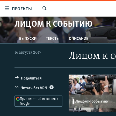
Ссылки
ПРОЕКТЫ
для
Искать
упрощенного
ЛИЦОМ К СОБЫТИЮ
ПРОГРАММЫ
доступа
ПОДКАСТЫ
Вернуться
ВЫПУСКИ
ТЕКСТЫ
ОПИСАНИЕ
АВТОРСКИЕ ПРОЕКТЫ
к
основному
ЦИТАТЫ СВОБОДЫ
16 августа 2017
Лицом к с
содержанию
МНЕНИЯ
Вернутся
КУЛЬТУРА
к
главной
Поделиться
IDEL.РЕАЛИИ
навигации
КАВКАЗ.РЕАЛИИ
Читать без VPN
Вернутся
к
СЕВЕР.РЕАЛИИ
Приоритетный источник в
поиску
Google
СИБИРЬ.РЕАЛИИ