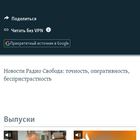
РАСПИСАНИЕ ВЕЩАНИЯ
ПОДПИШИТЕСЬ НА РАССЫЛКУ
Поделиться
Читать без VPN
СОЦИАЛЬНЫЕ СЕТИ
Приоритетный источник в Google
Новости Радио Свобода: точность, оперативность,
Все сайты РСЕ/РС
беспристрастность
Выпуски