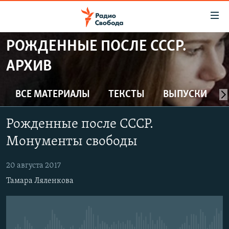
Ссылки
для
упрощенного
РОЖДЕННЫЕ ПОСЛЕ СССР.
ПРОГРАММЫ
доступа
АРХИВ
ПОДКАСТЫ
Вернуться
к
АВТОРСКИЕ ПРОЕКТЫ
ВСЕ МАТЕРИАЛЫ
ТЕКСТЫ
ВЫПУСКИ
основному
ЦИТАТЫ СВОБОДЫ
содержанию
Рожденные после СССР.
Вернутся
МНЕНИЯ
к
Монументы свободы
КУЛЬТУРА
главной
навигации
IDEL.РЕАЛИИ
20 августа 2017
Вернутся
Тамара Ляленкова
КАВКАЗ.РЕАЛИИ
к
СЕВЕР.РЕАЛИИ
поиску
СИБИРЬ.РЕАЛИИ