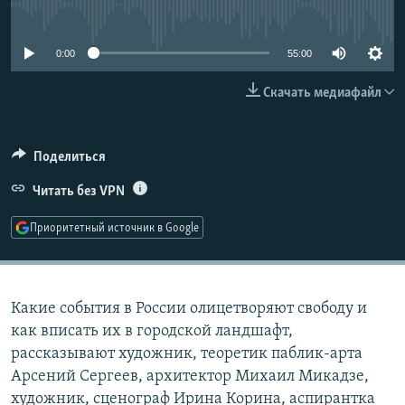
No media source currently available
РАСПИСАНИЕ ВЕЩАНИЯ
ПОДПИШИТЕСЬ НА РАССЫЛКУ
0:00
55:00
Скачать медиафайл
СОЦИАЛЬНЫЕ СЕТИ
Поделиться
Читать без VPN
Все сайты РСЕ/РС
Приоритетный источник в Google
Какие события в России олицетворяют свободу и
как вписать их в городской ландшафт,
рассказывают художник, теоретик паблик-арта
Арсений Сергеев, архитектор Михаил Микадзе,
художник, сценограф Ирина Корина, аспирантка