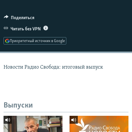
РАСПИСАНИЕ ВЕЩАНИЯ
ПОДПИШИТЕСЬ НА РАССЫЛКУ
Поделиться
Читать без VPN
СОЦИАЛЬНЫЕ СЕТИ
Приоритетный источник в Google
Новости Радио Свобода: итоговый выпуск
Все сайты РСЕ/РС
Выпуски