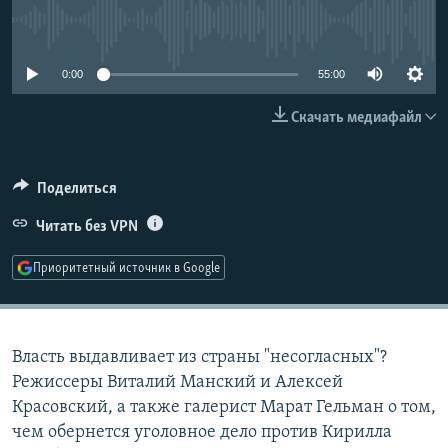
РАСПИСАНИЕ ВЕЩАНИЯ
No media source currently available
ПОДПИШИТЕСЬ НА РАССЫЛКУ
0:00
55:00
СОЦИАЛЬНЫЕ СЕТИ
Скачать медиафайл
Поделиться
Читать без VPN
Все сайты РСЕ/РС
Приоритетный источник в Google
Власть выдавливает из страны "несогласных"?
Режиссеры Виталий Манский и Алексей
Красовский, а также галерист Марат Гельман о том,
чем обернется уголовное дело против Кирилла