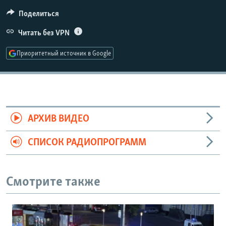
РАСПИСАНИЕ ВЕЩАНИЯ
Поделиться
ПОДПИШИТЕСЬ НА РАССЫЛКУ
Читать без VPN
СОЦИАЛЬНЫЕ СЕТИ
Приоритетный источник в Google
АРХИВ ВИДЕО
Все сайты РСЕ/РС
СПИСОК РАДИОПРОГРАММ
Смотрите также