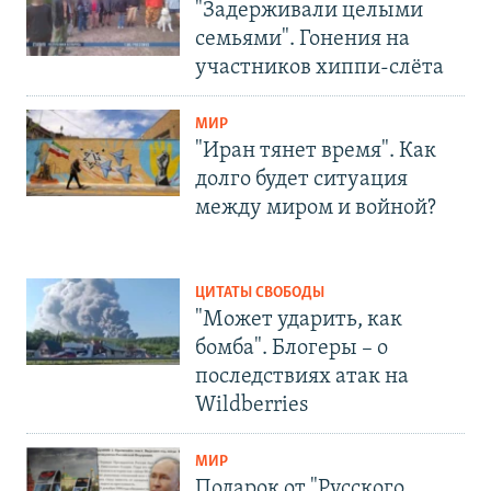
"Задерживали целыми
семьями". Гонения на
участников хиппи-слёта
МИР
"Иран тянет время". Как
долго будет ситуация
между миром и войной?
ЦИТАТЫ СВОБОДЫ
"Может ударить, как
бомба". Блогеры – о
последствиях атак на
Wildberries
МИР
Подарок от "Русского