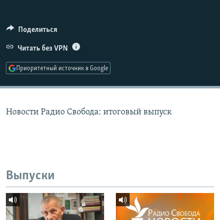
РАСПИСАНИЕ ВЕЩАНИЯ
ПОДПИШИТЕСЬ НА РАССЫЛКУ
Поделиться
Читать без VPN
СОЦИАЛЬНЫЕ СЕТИ
Приоритетный источник в Google
Новости Радио Свобода: итоговый выпуск
Все сайты РСЕ/РС
Выпуски