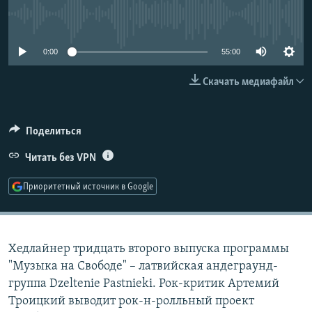
РАСПИСАНИЕ ВЕЩАНИЯ
No media source currently available
ПОДПИШИТЕСЬ НА РАССЫЛКУ
0:00
55:00
СОЦИАЛЬНЫЕ СЕТИ
Скачать медиафайл
Поделиться
Читать без VPN
Все сайты РСЕ/РС
Приоритетный источник в Google
Хедлайнер тридцать второго выпуска программы
"Музыка на Свободе" – латвийская андеграунд-
группа Dzeltenie Pastnieki. Рок-критик Артемий
Троицкий выводит рок-н-ролльный проект