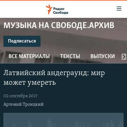
Ссылки
для
упрощенного
МУЗЫКА НА СВОБОДЕ.АРХИВ
ПРОГРАММЫ
доступа
ПОДКАСТЫ
Подписаться
Вернуться
к
ПОДПИСАТЬСЯ
АВТОРСКИЕ ПРОЕКТЫ
основному
ВСЕ МАТЕРИАЛЫ
ТЕКСТЫ
ВЫПУСКИ
ЦИТАТЫ СВОБОДЫ
содержанию
CastBox
Вернутся
МНЕНИЯ
Латвийский андеграунд: мир
к
КУЛЬТУРА
может умереть
главной
Подписаться
навигации
IDEL.РЕАЛИИ
02 сентября 2017
Вернутся
КАВКАЗ.РЕАЛИИ
Артемий Троицкий
к
СЕВЕР.РЕАЛИИ
поиску
СИБИРЬ.РЕАЛИИ