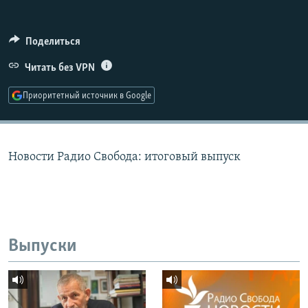
РАСПИСАНИЕ ВЕЩАНИЯ
ПОДПИШИТЕСЬ НА РАССЫЛКУ
Поделиться
Читать без VPN
СОЦИАЛЬНЫЕ СЕТИ
Приоритетный источник в Google
Новости Радио Свобода: итоговый выпуск
Все сайты РСЕ/РС
Выпуски