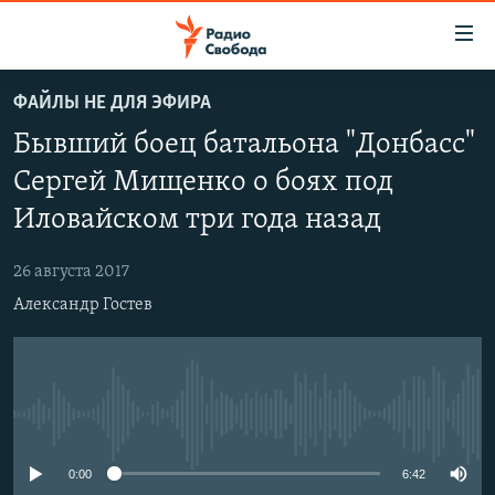
Ссылки
для
упрощенного
ФАЙЛЫ НЕ ДЛЯ ЭФИРА
ПРОГРАММЫ
доступа
Бывший боец батальона "Донбасс"
ПОДКАСТЫ
Вернуться
Сергей Мищенко о боях под
к
АВТОРСКИЕ ПРОЕКТЫ
Иловайском три года назад
основному
ЦИТАТЫ СВОБОДЫ
содержанию
Вернутся
26 августа 2017
МНЕНИЯ
к
Александр Гостев
КУЛЬТУРА
главной
навигации
IDEL.РЕАЛИИ
Вернутся
КАВКАЗ.РЕАЛИИ
к
No media source currently available
СЕВЕР.РЕАЛИИ
поиску
СИБИРЬ.РЕАЛИИ
0:00
6:42