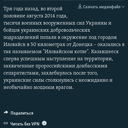
РАСПИСАНИЕ ВЕЩАНИЯ
Скачать медиафайл
Три года назад, во второй
ПОДПИШИТЕСЬ НА РАССЫЛКУ
половине августа 2014 года,
тысячи военных вооруженных сил Украины и
бойцов украинских добровольческих
СОЦИАЛЬНЫЕ СЕТИ
подразделений попали в окружение под городом
Иловайск в 50 километрах от Донецка – оказались в
так называемом "Иловайском котле". Казавшееся
сперва успешным наступление на территории,
захваченные пророссийскими донбасскими
Все сайты РСЕ/РС
сепаратистами, захлебнулось после того,
украинские силы столкнулись с неожиданно и
необычайно мощным врагом.
Поделиться
Читать без VPN